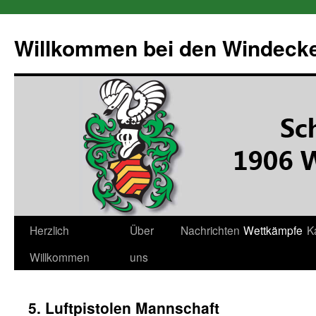
Willkommen bei den Windecke
Zum
Herzlich
Über
Nachrichten
Wettkämpfe
K
Inhalt
Willkommen
uns
springen
5. Luftpistolen Mannschaft