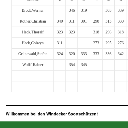
Brodt,Werner
346
319
305
339
Rother,Christian
340
311
301
298
313
330
Heck,Thoralf
323
323
318
296
318
Heck,Colwyn
311
273
295
276
Grünewald,Stefan
324
320
333
333
336
342
Wolff,Rainer
354
345
Willkommen bei den Windecker Sportschützen!